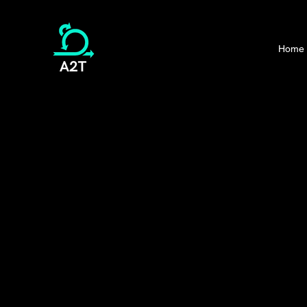
Home
Quer tornar s
jornada ágil
um caso de suce